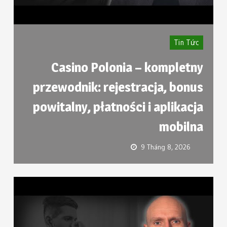
Tin Tức
Casino Polonia – kompletny
przewodnik: rejestracja, bonus
powitalny, płatności i aplikacja
mobilna
9 Tháng 8, 2026