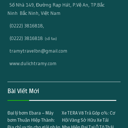
Số Nhà 149, Đường Rạp Hát, P.Vệ An, TP.Bắc
Ninh Bắc Ninh, Việt Nam
(0222) 3816818
,
(0222) 3816818
(số fax)
tramytravelbn@gmail.com
www.dulichtramy.com
Bài Viết Mới
Đại lý bơm Ebara – Máy
Xe TERA V8 Trả Góp 0%: Cơ
bơm Thuận Hiệp Thành:
Hội Vàng Sở Hữu Xe Tải
Địa chỉ uy tín cho giải pháp
Nhẹ Hiện Đại Tại Ô Tô Thái