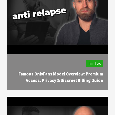
Tin Tức
Famous OnlyFans Model Overview: Premium
Access, Privacy & Discreet Billing Guide