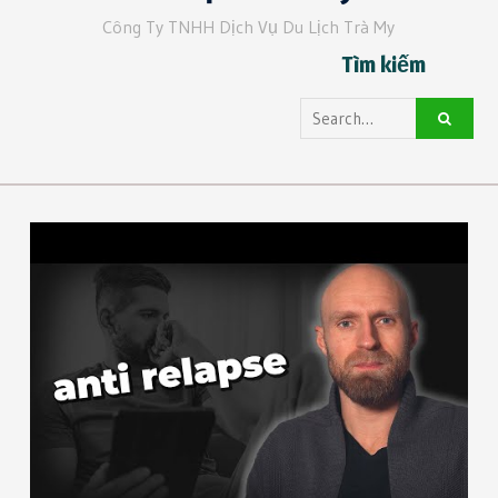
Công Ty TNHH Dịch Vụ Du Lịch Trà My
Tìm kiếm
Search
for: