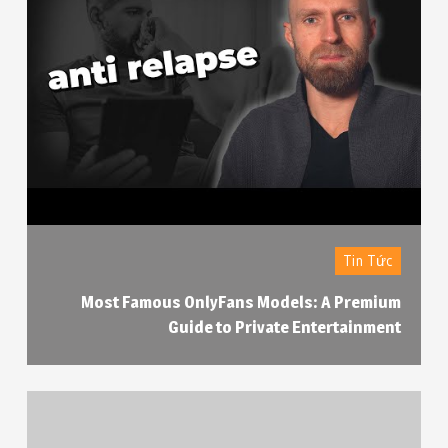
Tin Tức
Most Famous OnlyFans Models: A Premium
Guide to Private Entertainment