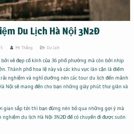
iệm Du Lịch Hà Nội 3N2Đ
25
Mr Thắng
Du Lịch
 bởi vẻ đẹp cổ kính của 36 phố phường mà còn bởi nhịp
n. Thành phố hoa lệ này và các khu vực lân cận là điểm
 trải nghiệm và nghỉ dưỡng nên các tour du lịch đến mảnh
i Hà Nội sẽ mang đến cho bạn những giây phút thư giãn và
ời gian sắp tới thì bạn đừng nên bỏ qua những gợi ý mà
nh nghiệm du lịch Hà Nội 3N2Đ để có chuyến đi được suôn