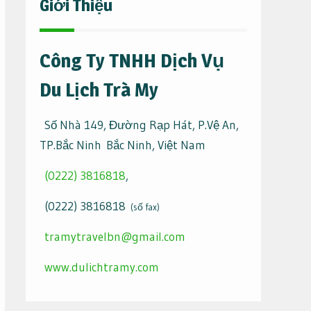
Giới Thiệu
Công Ty TNHH Dịch Vụ
Du Lịch Trà My
Số Nhà 149, Đường Rạp Hát, P.Vệ An,
TP.Bắc Ninh Bắc Ninh, Việt Nam
(0222) 3816818
,
(0222) 3816818
(số fax)
tramytravelbn@gmail.com
www.dulichtramy.com