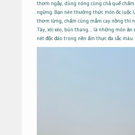
thơm ngậy, dùng nóng cùng chả quế chấm
ngừng. Bạn nên thưởng thức món ốc luộc lá 
thơm lừng, chấm cùng mắm cay nồng thì ng
Tây, xôi xéo, bún thang… là những món ăn 
nét độc đáo trong nền ẩm thực đa sắc màu.