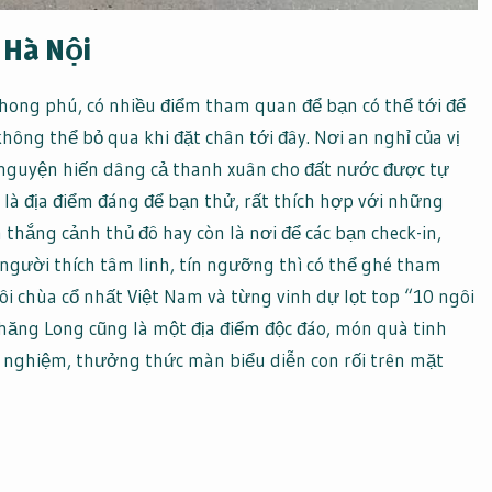
 Hà Nội
phong phú, có nhiều điểm tham quan để bạn có thể tới để
hông thể bỏ qua khi đặt chân tới đây. Nơi an nghỉ của vị
ià nguyện hiến dâng cả thanh xuân cho đất nước được tự
 là địa điểm đáng để bạn thử, rất thích hợp với những
thắng cảnh thủ đô hay còn là nơi để các bạn check-in,
người thích tâm linh, tín ngưỡng thì có thể ghé tham
 chùa cổ nhất Việt Nam và từng vinh dự lọt top “10 ngôi
Thăng Long cũng là một địa điểm độc đáo, món quà tinh
 nghiệm, thưởng thức màn biểu diễn con rối trên mặt