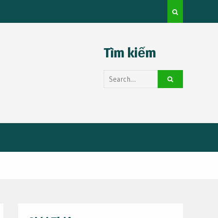
 Guide to
Casino Polonia – kompletny przewodnik: rejestracja,
bonus powitalny, płatności i aplikacja mobilna
Tìm kiếm
Search
for: