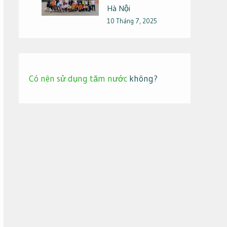
Hà Nội
10 Tháng 7, 2025
Có nên sử dụng tăm nước
không?