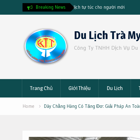
tự túc cho người mới
Breaking News
Checklist chuẩn bị trước khi đi 
Skip
to
Du Lịch Trà M
content
Công Ty TNHH Dịch Vụ Du 
Trang Chủ
Giới Thiệu
Du Lịch
Home
Dây Chằng Hàng Có Tăng Đơ: Giải Pháp An Toà