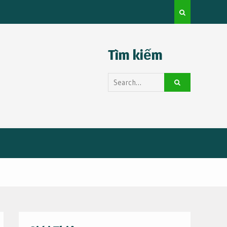
e Complete
Most Famous OnlyFans Models: A Premium Guide to
Private Entertainment
Tìm kiếm
Search
for: