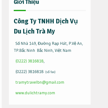
Giới Thiệu
Công Ty TNHH Dịch Vụ
Du Lịch Trà My
Số Nhà 149, Đường Rạp Hát, P.Vệ An,
TP.Bắc Ninh Bắc Ninh, Việt Nam
(0222) 3816818
,
(0222) 3816818
(số fax)
tramytravelbn@gmail.com
www.dulichtramy.com