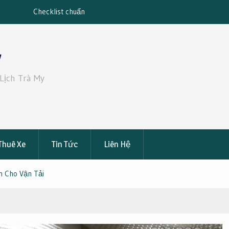
du lịch
Vietnam Visa for Argentinian Citizens: Th
2025 Guide & Fast Track Service
y
Lịch Trà My
Thuê Xe
Tin Tức
Liên Hệ
n Cho Vận Tải