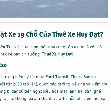
Đặt Xe 19 Chỗ Của Thuê Xe Huy Đạt?
Bến Tre
, việc lựa chọn một nhà cung cấp uy tín là yếu tố
 phục để bạn tin tưởng
Thuê Xe Huy Đạt
:
Cao
c thương hiệu uy tín như
Ford Transit, Thaco, Samco,
 mới (từ 2018 trở lên), được bảo dưỡng, vệ sinh và kiểm tra
ang bị đầy đủ tiện nghi: điều hòa mát lạnh hai dàn, ghế
 rãi, hệ thống loa âm thanh và wifi miễn phí trên một số