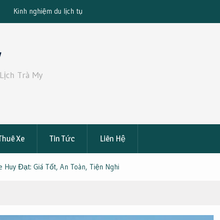
 người mới
Checklist chuẩn bị trước khi đi du lịch
y
Lịch Trà My
Thuê Xe
Tin Tức
Liên Hệ
 Huy Đạt: Giá Tốt, An Toàn, Tiện Nghi