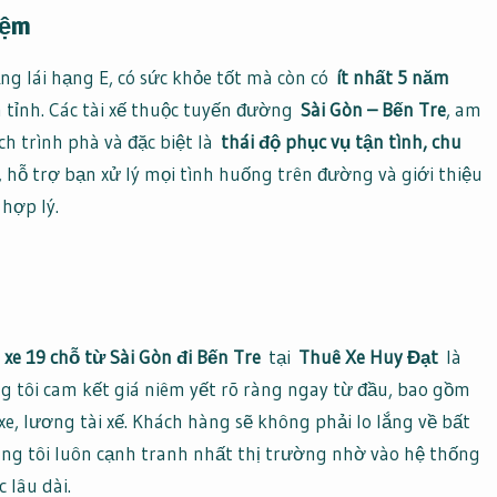
iệm
ằng lái hạng E, có sức khỏe tốt mà còn có
ít nhất 5 năm
n tỉnh. Các tài xế thuộc tuyến đường
Sài Gòn – Bến Tre
, am
ch trình phà và đặc biệt là
thái độ phục vụ tận tình, chu
, hỗ trợ bạn xử lý mọi tình huống trên đường và giới thiệu
hợp lý.
 xe 19 chỗ từ Sài Gòn đi Bến Tre
tại
Thuê Xe Huy Đạt
là
g tôi cam kết giá niêm yết rõ ràng ngay từ đầu, bao gồm
xe, lương tài xế. Khách hàng sẽ không phải lo lắng về bất
úng tôi luôn cạnh tranh nhất thị trường nhờ vào hệ thống
 lâu dài.