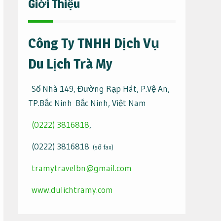
Giới Thiệu
Công Ty TNHH Dịch Vụ
Du Lịch Trà My
Số Nhà 149, Đường Rạp Hát, P.Vệ An,
TP.Bắc Ninh Bắc Ninh, Việt Nam
(0222) 3816818
,
(0222) 3816818
(số fax)
tramytravelbn@gmail.com
www.dulichtramy.com