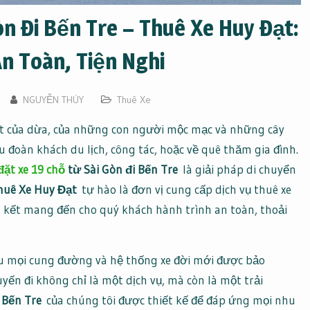
n Đi Bến Tre – Thuê Xe Huy Đạt:
An Toàn, Tiện Nghi
NGUYỄN THÚY
Thuê Xe
ất của dừa, của những con người mộc mạc và những cây
u đoàn khách du lịch, công tác, hoặc về quê thăm gia đình.
đặt xe 19 chỗ
từ Sài Gòn đi Bến Tre
là giải pháp di chuyển
huê Xe Huy Đạt
tự hào là đơn vị cung cấp dịch vụ thuê xe
m kết mang đến cho quý khách hành trình an toàn, thoải
iểu mọi cung đường và hệ thống xe đời mới được bảo
yến đi không chỉ là một dịch vụ, mà còn là một trải
i Bến Tre
của chúng tôi được thiết kế để đáp ứng mọi nhu