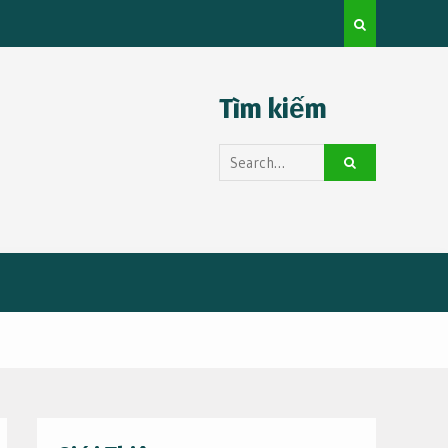
Famous OnlyFans Model Overview: Premium Access,
Privacy & Discreet Billing Guide
Tìm kiếm
Search
for: