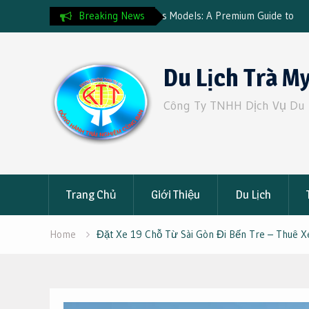
s Models: A Premium Guide to
Breaking News
Kinh nghiệm du lịch tự túc cho
t
Skip
to
Du Lịch Trà M
content
Công Ty TNHH Dịch Vụ Du 
Trang Chủ
Giới Thiệu
Du Lịch
Home
Đặt Xe 19 Chỗ Từ Sài Gòn Đi Bến Tre – Thuê Xe