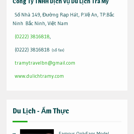
Công Ty TNHH Dịch Vụ Du Lịch Trà My
Số Nhà 149, Đường Rạp Hát, P.Vệ An, TP.Bắc
Ninh Bắc Ninh, Việt Nam
(0222) 3816818
,
(0222) 3816818
(số fax)
tramytravelbn@gmail.com
www.dulichtramy.com
Du Lịch - Ẩm Thực
Famous OnlyFans Model