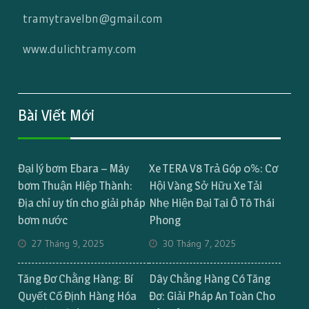
tramytravelbn@gmail.com
www.dulichtramy.com
Bài Viết Mới
Đại lý bơm Ebara – Máy
Xe TERA V8 Trả Góp 0%: Cơ
bơm Thuận Hiệp Thành:
Hội Vàng Sở Hữu Xe Tải
Địa chỉ uy tín cho giải pháp
Nhẹ Hiện Đại Tại Ô Tô Thái
bơm nước
Phong
27 Tháng 9, 2025
30 Tháng 7, 2025
Tăng Đơ Chằng Hàng: Bí
Dây Chằng Hàng Có Tăng
Quyết Cố Định Hàng Hóa
Đơ: Giải Pháp An Toàn Cho