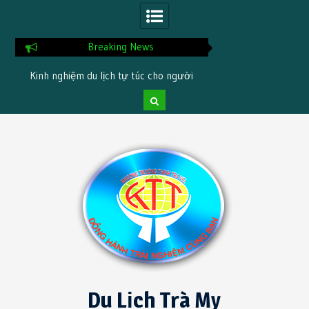
Breaking News
Kinh nghiệm du lịch tự túc cho người
Checklist chuẩn bị tr
nt
mới
Skip
to
content
Du Lịch Trà My