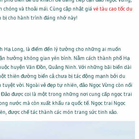
 chóng và thoải mái. Cùng cập nhật giá
vé tàu cao tốc du
 bị cho hành trình đáng nhớ này!
nh Hạ Long, là điểm đến lý tưởng cho những ai muốn
tận hưởng không gian yên bình. Nằm cách thành phố Hạ
huộc huyện Vân Đồn, Quảng Ninh. Với những bãi biển dài
một thiên đường biển cả chưa bị tác động mạnh bởi du
n tuyệt vời. Ngoài vẻ đẹp tự nhiên, đảo Ngọc Vừng còn nổi
. Đảo được coi là một trong những nơi cung cấp ngọc trai
rong nước mà còn xuất khẩu ra quốc tế. Ngọc trai Ngọc
ên, được chế tác thành các món trang sức tinh xảo.