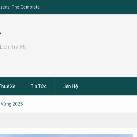
tizens: The Complete
Đặt Xe 19 Chỗ Từ Sài Gòn Đi Bến Tre – 
ce
Đạt: Giá Tốt, An Toàn, Tiện Nghi
y
Lịch Trà My
Thuê Xe
Tin Tức
Liên Hệ
c Vừng 2025