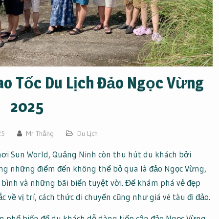
Cao Tốc Du Lịch Đảo Ngọc Vừng
2025
25
Mr Thắng
Du Lịch
chơi Sun World, Quảng Ninh còn thu hút du khách bởi
rong những điểm đến không thể bỏ qua là đảo Ngọc Vừng,
 bình và những bãi biển tuyệt vời. Để khám phá vẻ đẹp
về vị trí, cách thức di chuyển cũng như giá vé tàu đi đảo.
ện phổ biến để du khách dễ dàng tiếp cận đảo Ngọc Vừng,