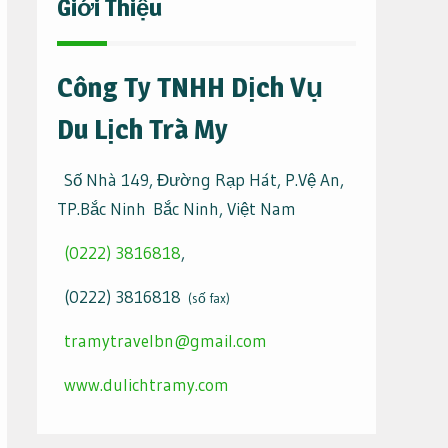
Giới Thiệu
Công Ty TNHH Dịch Vụ
Du Lịch Trà My
Số Nhà 149, Đường Rạp Hát, P.Vệ An,
TP.Bắc Ninh Bắc Ninh, Việt Nam
(0222) 3816818
,
(0222) 3816818
(số fax)
tramytravelbn@gmail.com
www.dulichtramy.com