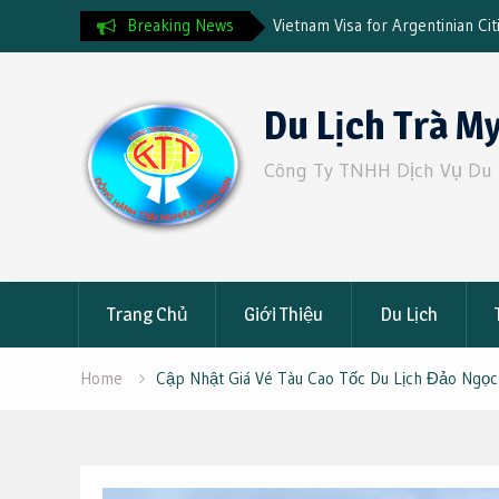
ước khi đi du lịch
Breaking News
Vietnam Visa for Argentinian Ci
2025 Guide & Fast Track Servi
Skip
to
Du Lịch Trà M
content
Công Ty TNHH Dịch Vụ Du 
Trang Chủ
Giới Thiệu
Du Lịch
Home
Cập Nhật Giá Vé Tàu Cao Tốc Du Lịch Đảo Ngọ