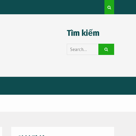
Thuê Xe Huy
Kinh nghiệm du lịch tự túc cho người mới
Tìm kiếm
Search
for: