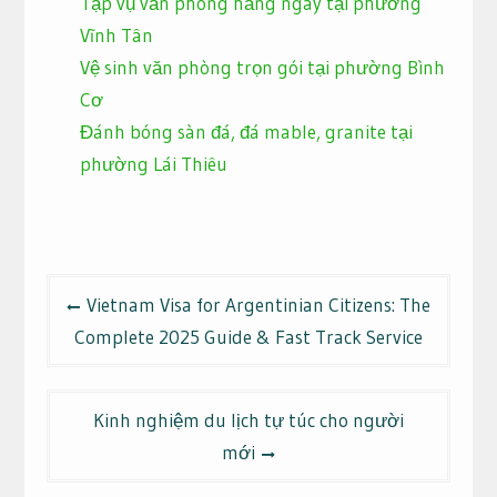
Tạp vụ văn phòng hằng ngày tại phường
Vĩnh Tân
Vệ sinh văn phòng trọn gói tại phường Bình
Cơ
Đánh bóng sàn đá, đá mable, granite tại
phường Lái Thiêu
Điều
Vietnam Visa for Argentinian Citizens: The
hướng
Complete 2025 Guide & Fast Track Service
bài
viết
Kinh nghiệm du lịch tự túc cho người
mới