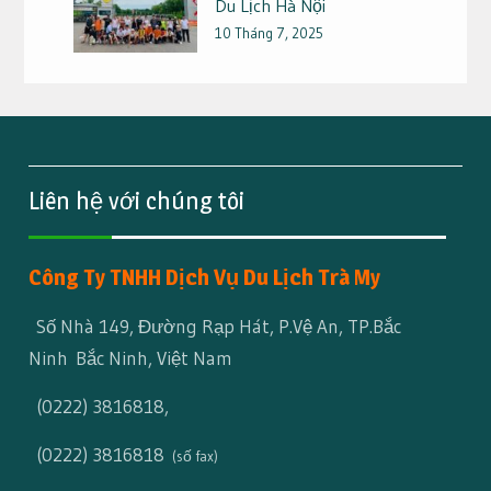
Du Lịch Hà Nội
10 Tháng 7, 2025
Liên hệ với chúng tôi
Công Ty TNHH Dịch Vụ Du Lịch Trà My
Số Nhà 149, Đường Rạp Hát, P.Vệ An, TP.Bắc
Ninh Bắc Ninh, Việt Nam
(0222) 3816818
,
(0222) 3816818
(số fax)