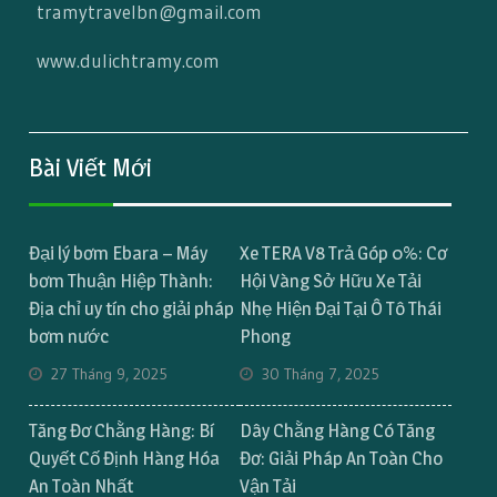
tramytravelbn@gmail.com
www.dulichtramy.com
Bài Viết Mới
Đại lý bơm Ebara – Máy
Xe TERA V8 Trả Góp 0%: Cơ
bơm Thuận Hiệp Thành:
Hội Vàng Sở Hữu Xe Tải
Địa chỉ uy tín cho giải pháp
Nhẹ Hiện Đại Tại Ô Tô Thái
bơm nước
Phong
27 Tháng 9, 2025
30 Tháng 7, 2025
Tăng Đơ Chằng Hàng: Bí
Dây Chằng Hàng Có Tăng
Quyết Cố Định Hàng Hóa
Đơ: Giải Pháp An Toàn Cho
An Toàn Nhất
Vận Tải