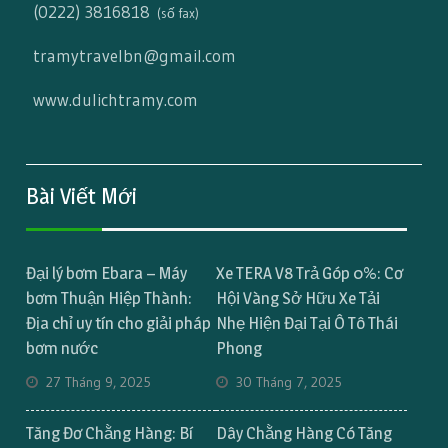
(0222) 3816818
(số fax)
tramytravelbn@gmail.com
www.dulichtramy.com
Bài Viết Mới
Đại lý bơm Ebara – Máy
Xe TERA V8 Trả Góp 0%: Cơ
bơm Thuận Hiệp Thành:
Hội Vàng Sở Hữu Xe Tải
Địa chỉ uy tín cho giải pháp
Nhẹ Hiện Đại Tại Ô Tô Thái
bơm nước
Phong
27 Tháng 9, 2025
30 Tháng 7, 2025
Tăng Đơ Chằng Hàng: Bí
Dây Chằng Hàng Có Tăng