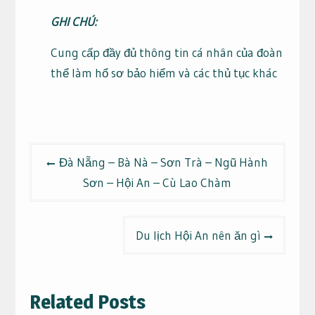
GHI CHÚ:
Cung cấp đầy đủ thông tin cá nhân của đoàn
thể làm hổ sơ bảo hiểm và các thủ tục khác
Điều
Đà Nẵng – Bà Nà – Sơn Trà – Ngũ Hành
hướng
Sơn – Hội An – Cù Lao Chàm
bài
viết
Du lịch Hội An nên ăn gì
Related Posts