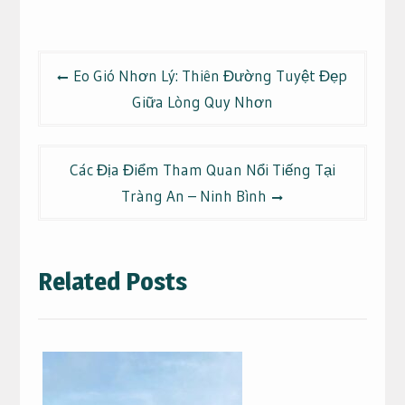
Điều
Eo Gió Nhơn Lý: Thiên Đường Tuyệt Đẹp
hướng
Giữa Lòng Quy Nhơn
bài
viết
Các Địa Điểm Tham Quan Nổi Tiếng Tại
Tràng An – Ninh Bình
Related Posts