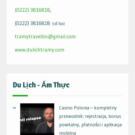
(0222) 3816818
,
(0222) 3816818
(số fax)
tramytravelbn@gmail.com
www.dulichtramy.com
Du Lịch - Ẩm Thực
Casino Polonia – kompletny
przewodnik: rejestracja, bonus
powitalny, płatności i aplikacja
mobilna