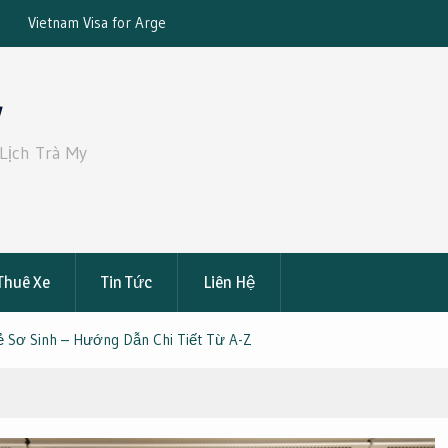
tizens: The Complete
Đặt Xe 19 Chỗ Từ Sài Gòn Đi Bến Tre – 
ce
Đạt: Giá Tốt, An Toàn, Tiện Nghi
y
Lịch Trà My
Thuê Xe
Tin Tức
Liên Hệ
 Sơ Sinh – Hướng Dẫn Chi Tiết Từ A-Z