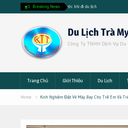
ước khi đi du lịch
Breaking News
Vietnam Visa for Argentinian Ci
2025 Guide & Fast Track Servi
Skip
to
Du Lịch Trà M
content
Công Ty TNHH Dịch Vụ Du 
Trang Chủ
Giới Thiệu
Du Lịch
Home
Kinh Nghiệm Đặt Vé Máy Bay Cho Trẻ Em Và Trẻ