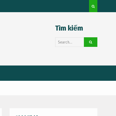
Thuê Xe Huy
Kinh nghiệm du lịch tự túc cho người mới
Tìm kiếm
Search
for: