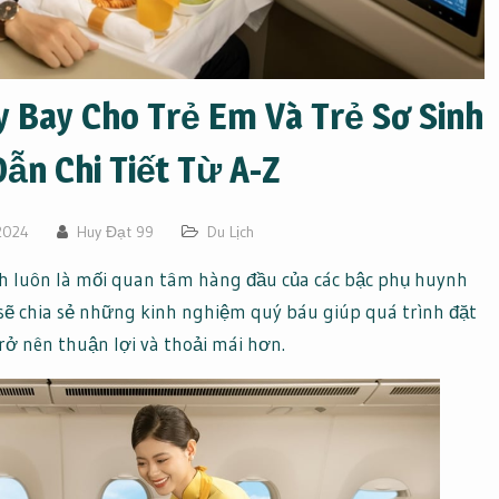
 Bay Cho Trẻ Em Và Trẻ Sơ Sinh
ẫn Chi Tiết Từ A-Z
2024
Huy Đạt 99
Du Lịch
inh luôn là mối quan tâm hàng đầu của các bậc phụ huynh
y sẽ chia sẻ những kinh nghiệm quý báu giúp quá trình đặt
rở nên thuận lợi và thoải mái hơn.