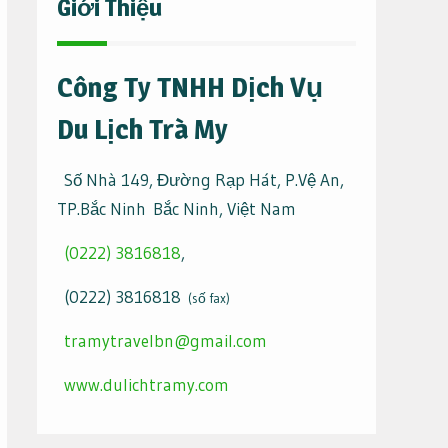
Giới Thiệu
Công Ty TNHH Dịch Vụ
Du Lịch Trà My
Số Nhà 149, Đường Rạp Hát, P.Vệ An,
TP.Bắc Ninh Bắc Ninh, Việt Nam
(0222) 3816818
,
(0222) 3816818
(số fax)
tramytravelbn@gmail.com
www.dulichtramy.com