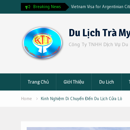
 Visa for Argentinian Citizens: The Complete
Breaking News
Đặt Xe 19 Chỗ Từ
uide & Fast Track Service
Đạt: Giá Tốt, An 
Skip
to
Du Lịch Trà M
content
Công Ty TNHH Dịch Vụ Du 
Trang Chủ
Giới Thiệu
Du Lịch
Home
Kinh Nghiệm Di Chuyển Đến Du Lịch Cửa Lò