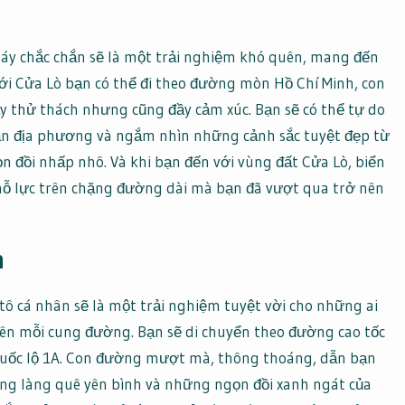
áy chắc chắn sẽ là một trải nghiệm khó quên, mang đến
với Cửa Lò bạn có thể đi theo đường mòn Hồ Chí Minh, con
 thử thách nhưng cũng đầy cảm xúc. Bạn sẽ có thể tự do
n địa phương và ngắm nhìn những cảnh sắc tuyệt đẹp từ
đồi nhấp nhô. Và khi bạn đến với vùng đất Cửa Lò, biển
 nỗ lực trên chặng đường dài mà bạn đã vượt qua trở nên
n
tô cá nhân sẽ là một trải nghiệm tuyệt vời cho những ai
 trên mỗi cung đường. Bạn sẽ di chuyển theo đường cao tốc
 quốc lộ 1A. Con đường mượt mà, thông thoáng, dẫn bạn
g làng quê yên bình và những ngọn đồi xanh ngát của