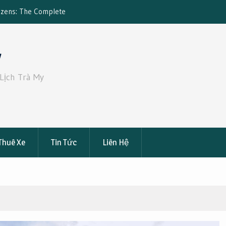
 Sài Gòn Đi Bến Tre – Thuê Xe Huy
Kinh nghiệm du lịch tự túc 
Toàn, Tiện Nghi
y
Lịch Trà My
Thuê Xe
Tin Tức
Liên Hệ