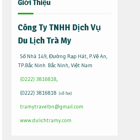
Giới Thiệu
Công Ty TNHH Dịch Vụ
Du Lịch Trà My
Số Nhà 149, Đường Rạp Hát, P.Vệ An,
TP.Bắc Ninh Bắc Ninh, Việt Nam
(0222) 3816818
,
(0222) 3816818
(số fax)
tramytravelbn@gmail.com
www.dulichtramy.com