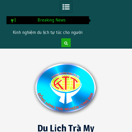
Breaking News
Kinh nghiệm du lịch tự túc cho người
Checklist chuẩn bị tr
nt
mới
Skip
to
content
Du Lịch Trà My