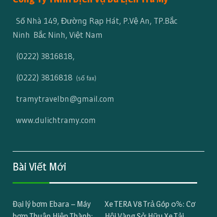
Số Nhà 149, Đường Rạp Hát, P.Vệ An, TP.Bắc
Ninh Bắc Ninh, Việt Nam
(0222) 3816818
,
(0222) 3816818
(số fax)
tramytravelbn@gmail.com
www.dulichtramy.com
Bài Viết Mới
Đại lý bơm Ebara – Máy
Xe TERA V8 Trả Góp 0%: Cơ
bơm Thuận Hiệp Thành:
Hội Vàng Sở Hữu Xe Tải