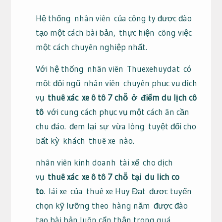
Hệ thống
nhân viên
của công ty được đào
tạo một cách bài bản,
thực hiện
công việc
một cách chuyên nghiệp nhất.
Với hệ thống
nhân viên
Thuexehuydat
có
một đội ngũ
nhân viên
chuyên phục vụ dịch
vụ
thuê xác
xe ô tô 7 chỗ
ở
điểm du lịch cô
tô
với cung cách phục vụ một cách ân cần
chu đáo.
đem lại
sự
vừa lòng
tuyệt đối cho
bất kỳ
khách
thuê xe
nào.
nhân viên kinh doanh
tài xế
cho dịch
vụ
thuê xác
xe ô tô 7 chỗ
tại
du lich co
to
.
lái xe
của
thuê xe Huy Đạt
được tuyển
chọn kỹ lưỡng theo
hàng năm
được đào
tạo bài bản luôn cẩn thận trong quá