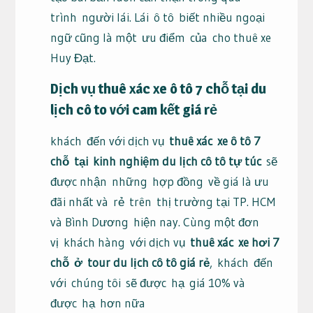
trình
người lái
. Lái
ô tô
biết nhiều ngoại
ngữ cũng là một
ưu điểm
của
cho thuê xe
Huy Đạt
.
Dịch vụ thuê xác
xe ô tô 7 chỗ
tại
du
lịch cô to
với
cam kết
giá
rẻ
khách
đến với dịch vụ
thuê xác
xe ô tô 7
chỗ
tại
kinh nghiệm du lịch cô tô tự túc
sẽ
được nhận
những
hợp đồng
về giá là ưu
đãi nhất và
rẻ
trên
thị trường tại TP. HCM
và Bình Dương
hiện nay
. Cùng một đơn
vị
khách hàng
với dịch vụ
thuê xác
xe hơi 7
chỗ
ở
tour du lịch cô tô giá rẻ
,
khách
đến
với
chúng tôi
sẽ được
hạ
giá 10% và
được
hạ
hơn nữa