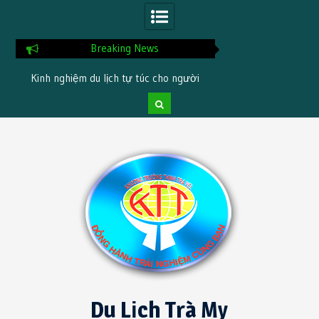
Breaking News
Kinh nghiệm du lịch tự túc cho người
Checklist chuẩn bị tr
nt
mới
Skip
to
content
Du Lịch Trà My