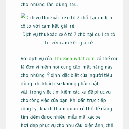
cho
những
lần
dùng
sau.
Dịch vụ thuê xác xe ô tô 7 chỗ tại du lịch cô
to với cam kết giá rẻ
Với dịch vụ của
Thuexehuydat.com
có thể coi
là đơn vị hiếm hoi
cung cấp
mặt hàng này
cho
những
Ý định
đặc biệt của
người tiêu
dùng
.
du khách
sẽ không phải
chật
vật
trong việc tìm kiếm xác
xe
để phục vụ
cho công việc
của bạn
. Khi đến trực tiếp
công ty,
khách tham quan
có thể dễ dàng
tìm kiếm được nhiều
mẫu mã
xác
xe
hơi
đẹp phục vụ cho nhu cầu: điện ảnh, chế