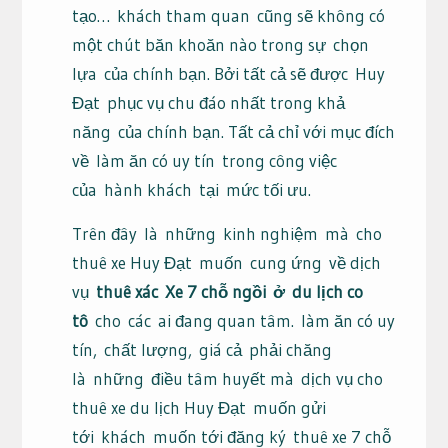
tạo…
khách tham quan
cũng sẽ không có
một chút băn khoăn nào trong sự
chọn
lựa
của chính bạn
. Bởi tất cả sẽ được
Huy
Đạt
phục vụ chu đáo nhất trong khả
năng
của chính bạn
. Tất cả chỉ với mục đích
về
làm ăn có uy tín
trong công việc
của
hành khách
tại
mức tối ưu.
Trên đây
là
những
kinh nghiệm
mà
cho
thuê xe Huy Đạt
muốn
cung ứng
về dịch
vụ
thuê xác
Xe 7 chỗ ngồi
ở
du lịch co
tô
cho
các
ai đang quan tâm.
làm ăn có uy
tín
,
chất lượng
,
giá cả
phải chăng
là
những
điều tâm huyết mà
dịch vụ cho
thuê xe du lịch Huy Đạt
muốn gửi
tới
khách
muốn tới đăng ký
thuê xe 7 chỗ