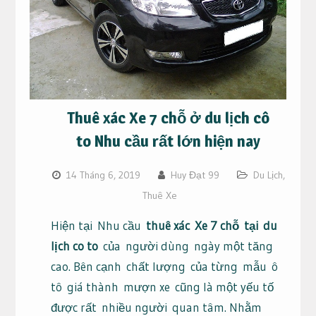
Thuê xác Xe 7 chỗ ở du lịch cô
to Nhu cầu rất lớn hiện nay
14 Tháng 6, 2019
Huy Đạt 99
Du Lịch
,
Thuê Xe
Hiện tại
Nhu cầu
thuê xác
Xe 7 chỗ
tại
du
lịch co to
của
người dùng
ngày một tăng
cao. Bên cạnh
chất lượng
của từng
mẫu
ô
tô
giá thành
mượn xe
cũng là một yếu tố
được rất
nhiều người
quan tâm. Nhằm