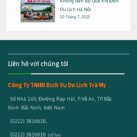
Không Nên Bỏ Qua Khi Đến
Du Lịch Hà Nội
10 Tháng 7, 2025
Liên hệ với chúng tôi
Công Ty TNHH Dịch Vụ Du Lịch Trà My
Số Nhà 149, Đường Rạp Hát, P.Vệ An, TP.Bắc
Ninh Bắc Ninh, Việt Nam
(0222) 3816818
,
(0222) 3816818
(số fax)