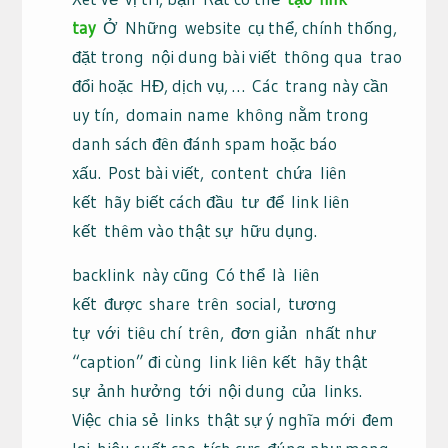
tay
Ở
Những
website
cụ thể
, chính thống,
đặt trong
nội dung bài viết
thông qua
trao
đổi hoặc
HĐ
, dịch vụ, …
Các
trang này cần
uy tín,
domain name
không nằm trong
danh sách đên đánh spam hoặc báo
xấu.
Post bài viết
,
content
chứa
liên
kết
hãy biết cách đầu
tư
để
link liên
kết
thêm vào thật sự
hữu dụng
.
backlink
này cũng
Có thể
là
liên
kết
được
share
trên
social
,
tương
tự
với
tiêu chí
trên,
đơn giản
nhất như
“caption” đi cùng
link liên kết
hãy thật
sự
ảnh hưởng
tới
nội dung
của
links
.
Việc
chia sẻ
links
thật sự ý nghĩa mới
đem