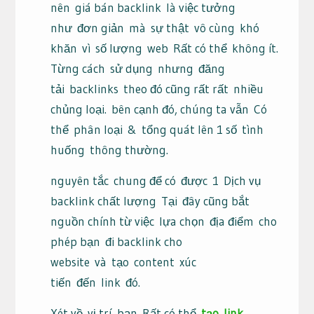
nên
giá bán backlink
là việc tưởng
như
đơn giản
mà
sự thật
vô cùng
khó
khăn
vì
số lượng
web
Rất có thể
không ít
.
Từng cách
sử dụng
nhưng
đăng
tải
backlinks
theo đó cũng rất rất
nhiều
chủng loại
.
bên cạnh đó
, chúng ta vẫn
Có
thể
phân loại
&
tổng quát lên 1 số
tình
huống
thông thường
.
nguyên tắc
chung để có
được
1
Dịch vụ
backlink chất lượng
Tại
đây cũng bắt
nguồn chính từ việc
lựa chọn
địa điểm
cho
phép bạn
đi backlink cho
website
và
tạo
content
xúc
tiến
đến
link
đó.
Xét về
vị trí
, bạn
Rất có thể
tạo
link