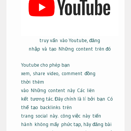
truy vấn vào Youtube, đăng
nhập và tạo Những content trên đó
Youtube cho phép bạn
xem,
share
video,
comment
đồng
thời
thêm
vào
Những
content
này
Các
liên
kết
tương tác
. Đây chính là lí
bởi
bạn
Có
thể
tạo
backlinks
trên
trang
social
này.
công việc
này
tiến
hành
không mấy
phức tạp
, hãy đăng bài