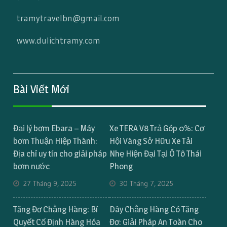
tramytravelbn@gmail.com
www.dulichtramy.com
Bài Viết Mới
Đại lý bơm Ebara – Máy
Xe TERA V8 Trả Góp 0%: Cơ
bơm Thuận Hiệp Thành:
Hội Vàng Sở Hữu Xe Tải
Địa chỉ uy tín cho giải pháp
Nhẹ Hiện Đại Tại Ô Tô Thái
bơm nước
Phong
27 Tháng 9, 2025
30 Tháng 7, 2025
Tăng Đơ Chằng Hàng: Bí
Dây Chằng Hàng Có Tăng
Quyết Cố Định Hàng Hóa
Đơ: Giải Pháp An Toàn Cho