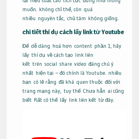
lại
hiệu suất cao
tích cực
đúng như mong
muốn.
không chỉ thế
, còn
quá
nhiều
nguyên tắc
,
chủ tâm
không giống
.
chi tiết
thí dụ
cách lấy
link
từ Youtube
Để
dễ dàng
hoá hơn
content
phần 1, hãy
lấy
thí dụ
về cách tạo
link liên
kết
trên
social
share
video
đáng chú ý
nhất
hiện tại
– đó chính là Youtube.
nhiều
bạn
có lẽ rằng
đã khá
quen thuộc
đối với
trang mạng này,
tuy thế
Chưa hẳn
ai cũng
biết
Rất có thể
lấy
link liên kết
từ đây
.