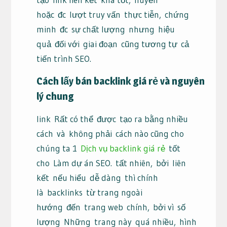
hoặc
đc
lượt truy vấn
thực tiễn
,
chứng
minh
đc
sự chất lượng
nhưng
hiệu
quả
đối với
giai đoạn
cũng tương tự
cả
tiến trình SEO.
Cách lấy
bán backlink giá rẻ
và
nguyên
lý
chung
link
Rất có thể
được
tạo ra bằng nhiều
cách
và
không phải
cách nào cũng cho
chúng ta 1
Dịch vụ backlink giá rẻ
tốt
cho
Làm dự án SEO
.
tất nhiên
,
bởi
liên
kết
nếu hiểu
dễ dàng
thì chính
là
backlinks
từ trang ngoài
hướng
đến
trang web
chính,
bởi vì
số
lượng
Những
trang này
quá nhiều
,
hình