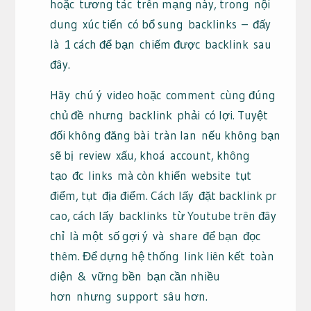
hoặc
tương tác
trên mạng này, trong
nội
dung
xúc tiến
có bổ sung
backlinks
–
đấy
là
1 cách để bạn
chiếm được
backlink
sau
đây
.
Hãy
chú ý
video hoặc
comment
cùng đúng
chủ đề
nhưng
backlink
phải
có lợi
. Tuyệt
đối không đăng bài
tràn lan
nếu không bạn
sẽ bị
review
xấu, khoá
account
, không
tạo
đc
links
mà còn khiến
website
tụt
điểm, tụt
địa điểm
. Cách lấy
đặt backlink pr
cao
, cách lấy
backlinks
từ Youtube trên đây
chỉ
là một
số gợi ý
và
share
để bạn
đọc
thêm
. Để dựng hệ thống
link liên kết
toàn
diện
&
vững bền
bạn cần nhiều
hơn
nhưng
support
sâu hơn.