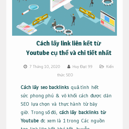
Cách lấy link liên kết từ
Youtube cụ thể và chi tiết nhất
7 Tháng 10, 2020
Huy Đạt 99
Kiến
thức SEO
Cách lấy
seo backlinks
quả tình
hết
sức
phong phú
&
vô khối
cách
được
dân
SEO
lựa chọn
và
thực hành
từ bây
giờ
.
Trong số đó
,
cách lấy
backlinks
từ
Youtube
đc
xem là
1 trong
Các
nguồn
tạo
link liên kết
khá tốt,
huyễn