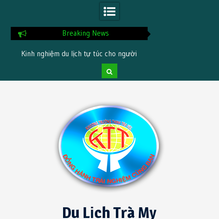
Breaking News
Kinh nghiệm du lịch tự túc cho người
Checklist chuẩn bị tr
nt
mới
Skip
to
content
Du Lịch Trà My