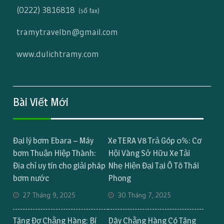
(0222) 3816818
(số fax)
tramytravelbn@gmail.com
www.dulichtramy.com
Bài Viết Mới
Đại lý bơm Ebara – Máy
Xe TERA V8 Trả Góp 0%: Cơ
bơm Thuận Hiệp Thành:
Hội Vàng Sở Hữu Xe Tải
Địa chỉ uy tín cho giải pháp
Nhẹ Hiện Đại Tại Ô Tô Thái
bơm nước
Phong
27 Tháng 9, 2025
30 Tháng 7, 2025
Tăng Đơ Chằng Hàng: Bí
Dây Chằng Hàng Có Tăng