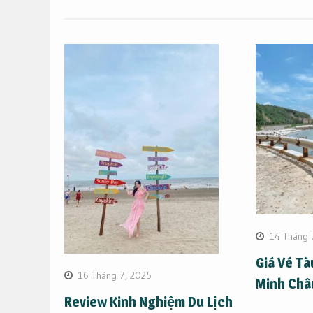
viết
14 Tháng 
Giá Vé Tà
16 Tháng 7, 2025
Minh Châ
Review Kinh Nghiệm Du Lịch