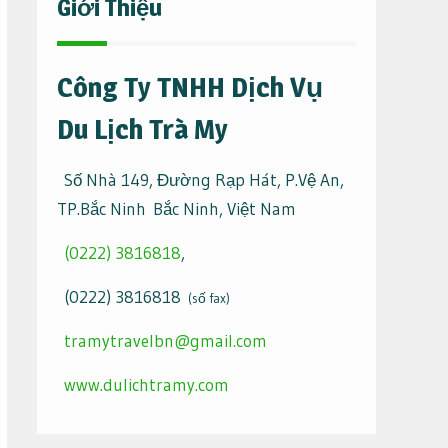
Giới Thiệu
Công Ty TNHH Dịch Vụ
Du Lịch Trà My
Số Nhà 149, Đường Rạp Hát, P.Vệ An,
TP.Bắc Ninh Bắc Ninh, Việt Nam
(0222) 3816818
,
(0222) 3816818
(số fax)
tramytravelbn@gmail.com
www.dulichtramy.com