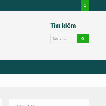
Thuê Xe Huy
Kinh nghiệm du lịch tự túc cho người mới
Tìm kiếm
Search
for: