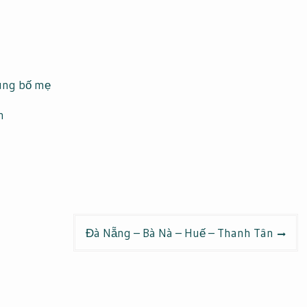
cùng bố mẹ
n
Đà Nẵng – Bà Nà – Huế – Thanh Tân