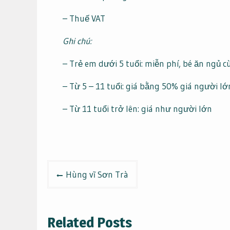
– Thuế VAT
Ghi chú:
– Trẻ em dưới 5 tuổi: miễn phí, bé ăn ngủ 
– Từ 5 – 11 tuổi: giá bằng 50% giá người lớ
– Từ 11 tuổi trở lên: giá như người lớn
Điều
Hùng vĩ Sơn Trà
hướng
bài
Related Posts