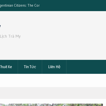
tizens: The Complete
Đặt Xe 19 Chỗ Từ Sài Gòn Đi Bến Tre – 
ce
Đạt: Giá Tốt, An Toàn, Tiện Nghi
y
Lịch Trà My
Thuê Xe
Tin Tức
Liên Hệ