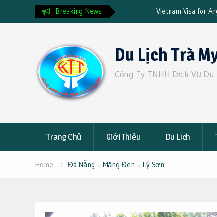
ước khi đi du lịch
Breaking News
Vietnam Visa for Argentinian Ci
2025 Guide & Fast Track Servi
Skip
to
Du Lịch Trà M
content
Công Ty TNHH Dịch Vụ Du 
Trang Chủ
Giới Thiệu
Du Lịch
Home
Đà Nẵng – Măng Đen – Lý Sơn