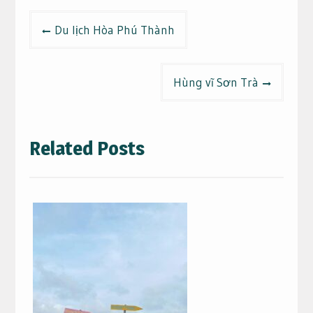
Điều
Du lịch Hòa Phú Thành
hướng
bài
viết
Hùng vĩ Sơn Trà
Related Posts