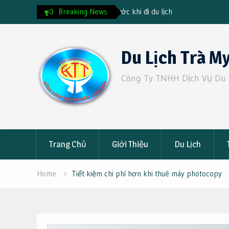
ước khi đi du lịch
Breaking News
Vietnam Visa for Argentinian Ci
2025 Guide & Fast Track Servi
Skip
to
Du Lịch Trà M
content
Công Ty TNHH Dịch Vụ Du 
Trang Chủ
Giới Thiệu
Du Lịch
Home
Tiết kiệm chi phí hơn khi thuê máy photocopy