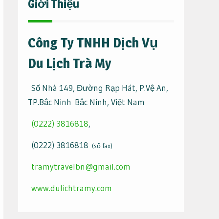
Giới Thiệu
Công Ty TNHH Dịch Vụ
Du Lịch Trà My
Số Nhà 149, Đường Rạp Hát, P.Vệ An,
TP.Bắc Ninh Bắc Ninh, Việt Nam
(0222) 3816818
,
(0222) 3816818
(số fax)
tramytravelbn@gmail.com
www.dulichtramy.com