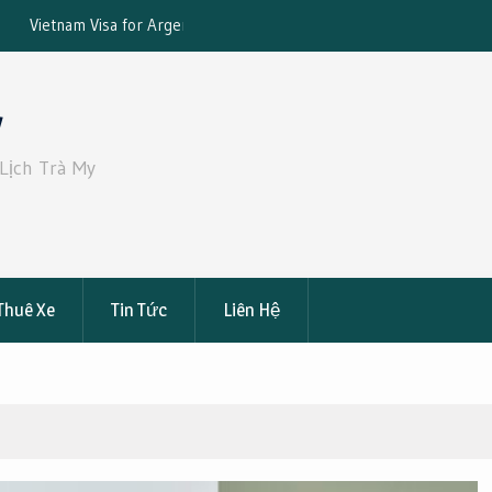
tizens: The Complete
Đặt Xe 19 Chỗ Từ Sài Gòn Đi Bến Tre – 
ce
Đạt: Giá Tốt, An Toàn, Tiện Nghi
y
Lịch Trà My
Thuê Xe
Tin Tức
Liên Hệ