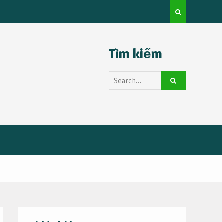
Thuê Xe Huy
Kinh nghiệm du lịch tự túc cho người mới
Tìm kiếm
Search
for: