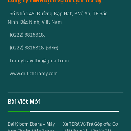
Công Ty TNHH Dịch Vụ Du Lịch Trà My
Số Nhà 149, Đường Rạp Hát, P.Vệ An, TP.Bắc
Ninh Bắc Ninh, Việt Nam
(0222) 3816818
,
(0222) 3816818
(số fax)
tramytravelbn@gmail.com
www.dulichtramy.com
Bài Viết Mới
Đại lý bơm Ebara – Máy
Xe TERA V8 Trả Góp 0%: Cơ