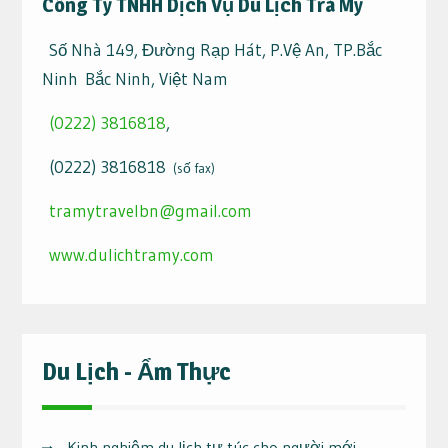
Công Ty TNHH Dịch Vụ Du Lịch Trà My
Số Nhà 149, Đường Rạp Hát, P.Vệ An, TP.Bắc
Ninh Bắc Ninh, Việt Nam
(0222) 3816818
,
(0222) 3816818
(số fax)
tramytravelbn@gmail.com
www.dulichtramy.com
Du Lịch - Ẩm Thực
Kinh nghiệm du lịch tự túc cho người mới