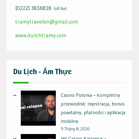
(0222) 3816818
(số fax)
tramytravelbn@gmail.com
www.dulichtramy.com
Du Lịch - Ẩm Thực
Casino Polonia – kompletny
przewodnik: rejestracja, bonus
powitalny, płatności i aplikacja
mobilna
9 Tháng 8, 2026
Hit Casino Katowice –