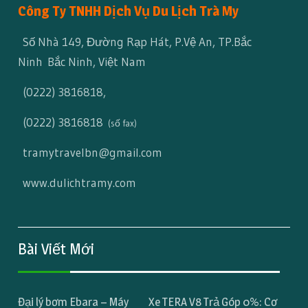
Công Ty TNHH Dịch Vụ Du Lịch Trà My
Số Nhà 149, Đường Rạp Hát, P.Vệ An, TP.Bắc
Ninh Bắc Ninh, Việt Nam
(0222) 3816818
,
(0222) 3816818
(số fax)
tramytravelbn@gmail.com
www.dulichtramy.com
Bài Viết Mới
Đại lý bơm Ebara – Máy
Xe TERA V8 Trả Góp 0%: Cơ