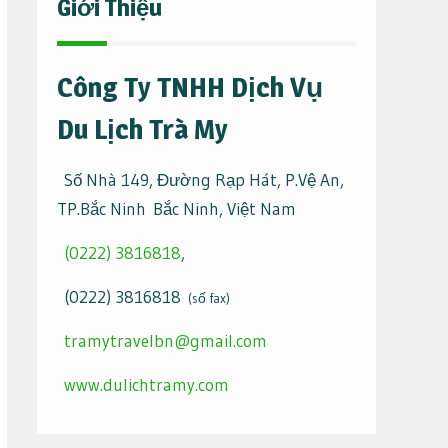
Giới Thiệu
Công Ty TNHH Dịch Vụ
Du Lịch Trà My
Số Nhà 149, Đường Rạp Hát, P.Vệ An,
TP.Bắc Ninh Bắc Ninh, Việt Nam
(0222) 3816818
,
(0222) 3816818
(số fax)
tramytravelbn@gmail.com
www.dulichtramy.com