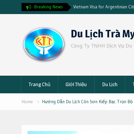
Vietnam Visa for Argentinian Citizens: The Complete
Breaking News
Đặt
2025 Guide & Fast Track Service
Đạt
Skip
to
Du Lịch Trà M
content
Công Ty TNHH Dịch Vụ Du 
Trang Chủ
Giới Thiệu
Du Lịch
Home
Hướng Dẫn Du Lịch Côn Sơn Kiếp Bạc Trọn Bộ