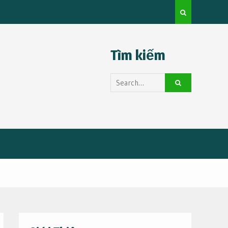
u lịch tự túc cho người mới
Tìm kiếm
Search
for: