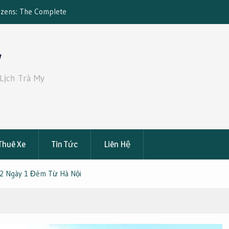
 Xe 19 Chỗ Từ Sài Gòn Đi Bến Tre – Thuê Xe Huy
Kinh nghiệm d
: Giá Tốt, An Toàn, Tiện Nghi
y
Lịch Trà My
Thuê Xe
Tin Tức
Liên Hệ
 2 Ngày 1 Đêm Từ Hà Nội