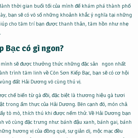
dành thời gian buổi tối của mình để khám phá thành phố
này, bạn sẽ có vô số những khoảnh khắc ý nghĩa tại những
 giúp cho tâm trí bạn được thanh thản, tâm hồn như nhẹ
.
p Bạc có gì ngon?
ốn mình sẽ được thưởng thức những đặc sản ngon nhất
h trình tâm linh về Côn Sơn Kiếp Bạc, bạn sẽ có cơ hội
ùng đất Hải Dương vô cùng thú vị.
ợc chế biến từ gà đồi, đặc biệt là thương hiệu gà tươi
ật trong ẩm thực của Hải Dương. Bên cạnh đó, món chả
ấy tò mò, thích thú khi được nếm thử. Về Hải Dương bạn
h vô cùng đặc trưng như: bánh đậu xanh, bánh gai, bánh
những hương vị của đồng quê, sự giản dị, mộc mạc đều