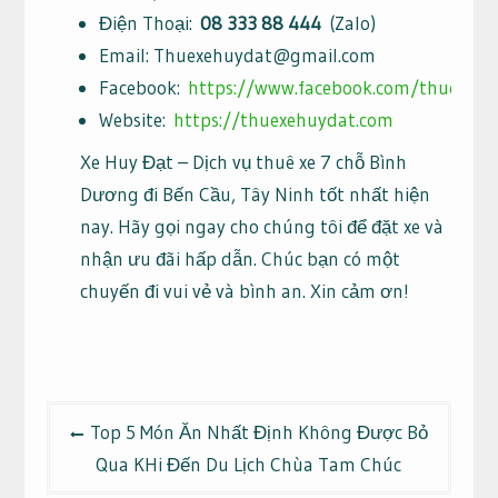
Điện Thoại:
08 333 88 444
(Zalo)
Email:
Thuexehuydat@gmail.com
Facebook:
https://www.facebook.com/thuexehu
Website:
https://thuexehuydat.com
Xe Huy Đạt – Dịch vụ thuê xe 7 chỗ Bình
Dương đi Bến Cầu, Tây Ninh tốt nhất hiện
nay. Hãy gọi ngay cho chúng tôi để đặt xe và
nhận ưu đãi hấp dẫn. Chúc bạn có một
chuyến đi vui vẻ và bình an. Xin cảm ơn!
Điều
Top 5 Món Ăn Nhất Định Không Được Bỏ
hướng
Qua KHi Đến Du Lịch Chùa Tam Chúc
bài