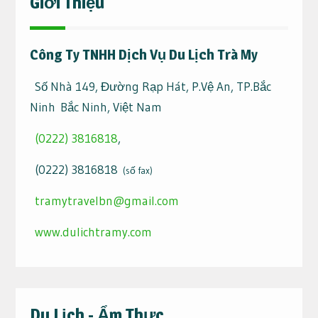
Giới Thiệu
Công Ty TNHH Dịch Vụ Du Lịch Trà My
Số Nhà 149, Đường Rạp Hát, P.Vệ An, TP.Bắc
Ninh Bắc Ninh, Việt Nam
(0222) 3816818
,
(0222) 3816818
(số fax)
tramytravelbn@gmail.com
www.dulichtramy.com
Du Lịch - Ẩm Thực